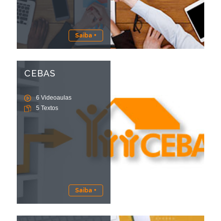
Saiba +
CEBAS
6 Videoaulas
5 Textos
Saiba +