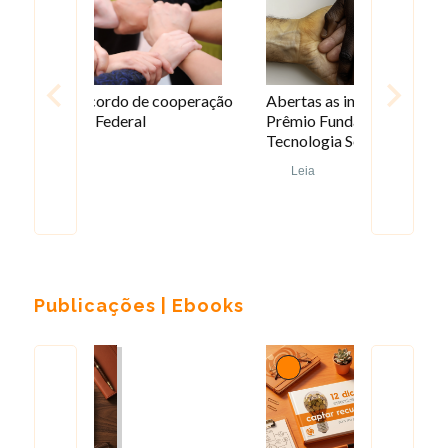
operação
Abertas as inscrições para o 13º
Organizaçõ
Prêmio Fundação Banco do Brasil de
beneficiár
Tecnologia Social
Leia
Leia
…
Publicações | Ebooks