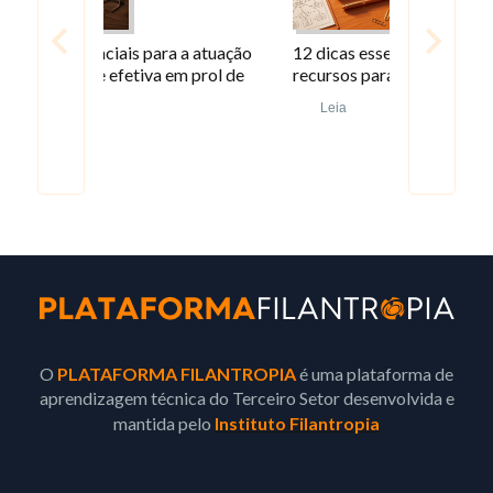
a atuação
12 dicas essenciais para captar
Como com
 prol de
recursos para seu projeto social
Leia
Leia
…
O
PLATAFORMA FILANTROPIA
é uma plataforma de
aprendizagem técnica do Terceiro Setor desenvolvida e
mantida pelo
Instituto Filantropia