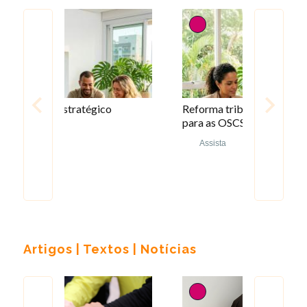
Reforma tributária e seus impactos
Dicas para
para as OSCS
editais
Assista
Assista
Artigos | Textos | Notícias