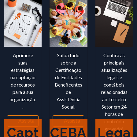
Aprimore
Saiba tudo
Confira as
suas
sobre a
principais
estratégias
Certificação
atualizações
na captação
de Entidades
legais e
de recursos
Beneficentes
contábeis
para a sua
de
relacionadas
organização.
Assistência
ao Terceiro
.
Social.
Setor em 24
horas de
Assista
Assista
conteúdo
Capt
CEBA
Lega
gravado!